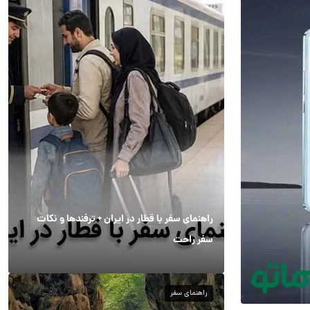
راهنمای سفر با قطار در ایران + ترفندها و نکات
سفر راحت
راهنمای سفر