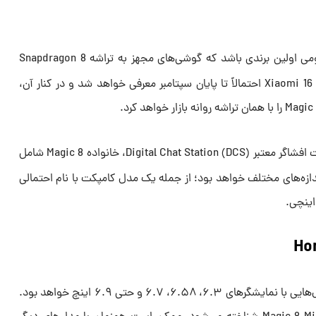
انتظار می‌رود امسال شیائومی اولین برندی باشد که گوشی‌های مجهز به تراشه Snapdragon 8
Elite 2 را عرضه می‌کند. گوشی جدید Xiaomi 16 احتمالاً تا پایان سپتامبر معرفی خواهد شد و در کنار آن،
بر اساس اطلاعات افشاگر معتبر Digital Chat Station (DCS)، خانواده Magic 8 شامل
دازه‌های مختلف خواهد بود؛ از جمله یک مدل کامپکت با نام احتمالی
طبق گزارش DCS، این سری شامل مدل‌هایی با نمایشگرهای ۶.۳، ۶.۵۸، ۶.۷ و حتی ۶.۹ اینچ خواهد بود.