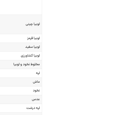
لوبیا چیتی
لوبیا قرمز
لوبیا سفید
لوبیا کشاورزی
مخلوط نخود و لوبیا
لپه
ماش
نخود
عدس
لپه درشت