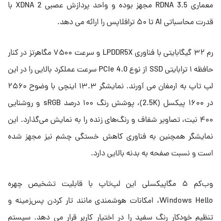
معماری RDNA 3.5 مجهز بوده و واحد پردازش عصبی XDNA 2 با
قدرت محاسباتی AI تا ۵۰ ترافلاپس را ارائه می دهد.
رم ۳۲ گیگابایتی با فناوری LPDDR5X و سرعت ۷۵۰۰ مگاهرتز در کنار
حافظه ۱ ترابایتی SSD از نوع PCIe 4.0 سرعت عملکرد بالایی را در این
لپ تاپ به ارمغان می آورند. نمایشگر ۱۳.۳ اینچی با وضوح ۲۵۶۰
در ۱۶۰۰ پیکسل (2.5K)، پوشش رنگ ۱۰۰ درصد sRGB و روشنایی
۴۰۰ نیت، تصاویر شفاف و رنگ‌های زنده را به نمایش می‌گذارد. این
نمایشگر همچنین به فناوری کاهش خستگی چشم نیز مجهز شده
است و نسبت صفحه به بدنه بالایی دارد.
وب‌کم ۵ مگاپیکسلی این لپ‌تاپ با قابلیت تشخیص چهره
Windows Hello، امکانات هوشمندی مانند تار کردن پس‌زمینه و
تنظیم خودکار رنگ سفید را در اختیار کاربر قرار می دهد. سیستم