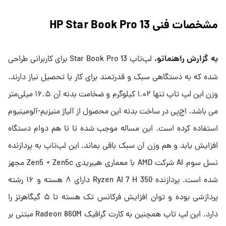
مشخصات فنی HP Star Book Pro 13
به گزارش راهنماتو،
لپ‌تاپ Star Book Pro 13 برای کاربرانی طراحی
شده که به دستگاهی سبک و قدرتمند برای کار یا تحصیل نیاز دارند.
وزن این لپ تاپ تنها ۱.۰۲ کیلوگرم و ضخامت بدنه آن ۱۶.۵ میلی‌متر
می باشد. اچ‌پی در ساخت بدنه این محصول از آلیاژ منیزیم-آلومینیوم
استفاده کرده است. این مساله موجب شده تا تا هم دوام دستگاه
افزایش یابد و هم وزن آن سبک باقی بماند. این لپ‌تاپ به پردازنده
نسل سوم AI شرکت AMD با معماری هیبریدی Zen5 + Zen5c مجهز
شده است. پردازنده Ryzen AI 7 H 350 دارای ۸ هسته و ۱۶ رشته
پردازشی بوده و توان افزایش فرکانس تک هسته تا ۵ گیگاهرتز را
دارد. این لپ تاپ همچنین به کارت گرافیک Radeon 860M مبتنی بر