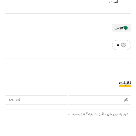
است
هوش
۰
نظرات