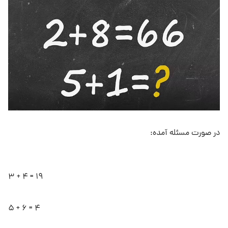
در صورت مسئله آمده:
۳ + ۴ = ۱۹
۵ + ۶ = ۴