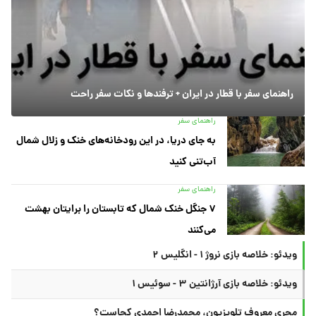
راهنمای سفر با قطار در ایران + ترفندها و نکات سفر راحت
راهنمای سفر
به جای دریا، در این رودخانه‌های خنک و زلال شمال
آب‌تنی کنید
راهنمای سفر
۷ جنگل خنک شمال که تابستان را برایتان بهشت
می‌کنند
ویدئو: خلاصه بازی نروژ ۱ - انگلیس ۲
ویدئو: خلاصه بازی آرژانتین ۳ - سوئیس ۱
مجری معروف تلویزیون، محمدرضا احمدی کجاست؟