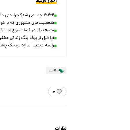
اخبار مرتبط
۲+۲×۲ چند می شه؟ چرا حتی ماشین حساب ها هم جواب های مختلف می دهند؟ + ویدئو
شخصیت‌های مشهوری که با خویشا
مصرف نان در فضا ممنوع است!
آیا قبل از بیگ بنگ زندگی مخف
رابطه عجیب اندازه مردمک چشم 
سلامت
۰
نظرات