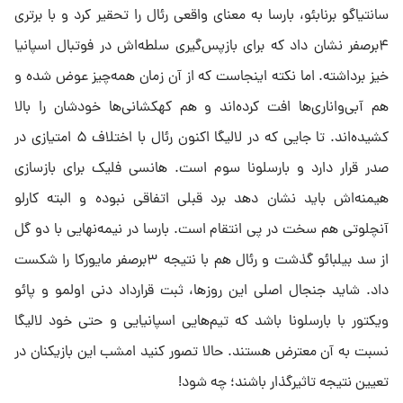
سانتیاگو برنابئو، بارسا به معنای واقعی رئال را تحقیر کرد و با برتری
۴برصفر نشان داد که برای بازپس‌گیری سلطه‌اش در فوتبال اسپانیا
خیز برداشته. اما نکته اینجاست که از آن زمان همه‌چیز عوض شده و
هم آبی‌و‌اناری‌ها افت کرده‌اند و هم کهکشانی‌ها خودشان را بالا
کشیده‌اند. تا جایی که در لالیگا اکنون رئال با اختلاف ۵ امتیازی در
صدر قرار دارد و بارسلونا سوم است. هانسی فلیک برای بازسازی
هیمنه‌اش باید نشان دهد برد قبلی اتفاقی نبوده و البته کارلو
آنچلوتی هم سخت در پی انتقام است. بارسا در نیمه‌نهایی با دو گل
از سد بیلبائو گذشت و رئال هم با نتیجه ۳برصفر مایورکا را شکست
داد. شاید جنجال اصلی این روزها، ثبت قرارداد دنی اولمو و پائو
ویکتور با بارسلونا باشد که تیم‌هایی اسپانیایی و حتی خود لالیگا
نسبت به آن معترض هستند. حالا تصور کنید امشب این بازیکنان در
تعیین نتیجه تاثیرگذار باشند؛ چه شود!