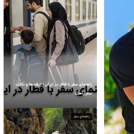
راهنمای سفر با قطار در ایران + ترفندها و نکات
سفر راحت
راهنمای سفر