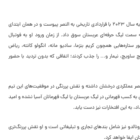
کریستیانو رونالدو نخستین بار در ژانویه سال ۲۰۲۳ با قراردادی تاریخی به النصر پیوست و در همان ابتدای
سمت لیگ حرفه‌ای عربستان سوق داد. از زمان ورود او به فوتبال
ستاره‌هایی همچون کریم بنزما، سادیو مانه، انگولو کانته، ریاض
یچ ساویچ، نیمار و… را جذب کردند؛ اتفاقی که بدون تردید با حضور
صر عملکردی درخشان داشته و نقش پررنگی در موفقیت‌های این تیم
ق به کسب قهرمانی در لیگ عربستان یا لیگ قهرمانان آسیا نشده و امید
اد، به این افتخارات نیز دست یابد.
ونالدو نیز شامل بندهای تجاری و تبلیغاتی است و او نقش پررنگ‌تری
ان ایفا خواهد کرد.