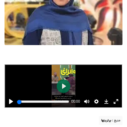
منبع :
برترینها