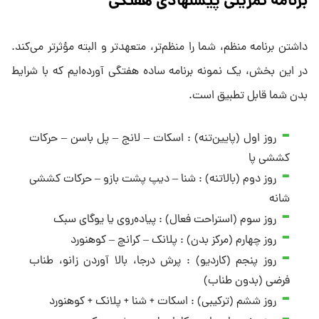
برنامه تمرینی پیشنهادی هفتگی
داشتن برنامه منظم، شما را منظم‌تر، متعهدتر و البته مؤثرتر می‌کند.
در این بخش، یک نمونه برنامه ساده هفتگی آورده‌ایم که با شرایط
بدن شما قابل تطبیق است.
روز اول (پایین‌تنه) : اسکات – لانج – پل باسن – حرکات
کششی پا
روز دوم (بالاتنه) : شنا – دیپ پشت بازو – حرکات کششی
شانه
روز سوم (استراحت فعال) : پیاده‌روی یا یوگای سبک
روز چهارم (مرکز بدن) : پلانک – کرانچ – کوهنورد
روز پنجم (کاردیو) : پرش درجا، بالا آوردن زانو، طناب
فرضی (بدون طناب)
روز ششم (ترکیبی) : اسکات + شنا + پلانک + کوهنورد