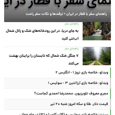
راهنمای سفر با قطار در ایران + ترفندها و نکات سفر راحت
راهنمای سفر
به جای دریا، در این رودخانه‌های خنک و زلال شمال
آب‌تنی کنید
راهنمای سفر
۷ جنگل خنک شمال که تابستان را برایتان بهشت
می‌کنند
ویدئو: خلاصه بازی نروژ ۱ - انگلیس ۲
ویدئو: خلاصه بازی آرژانتین ۳ - سوئیس ۱
مجری معروف تلویزیون، محمدرضا احمدی کجاست؟
قیمت دلار، طلا و سکه امروز شنبه ۲۰ تیر
ببینید؛ خلاصه بازی سوئیس ۰ (۴) - کلمبیا ۰ (۳) در جام جهانی