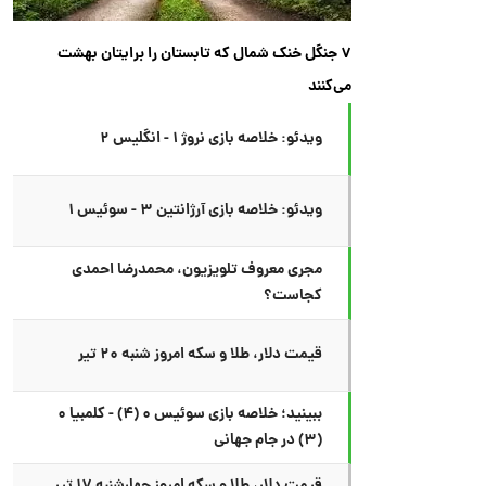
۷ جنگل خنک شمال که تابستان را برایتان بهشت
می‌کنند
ویدئو: خلاصه بازی نروژ ۱ - انگلیس ۲
ویدئو: خلاصه بازی آرژانتین ۳ - سوئیس ۱
مجری معروف تلویزیون، محمدرضا احمدی
کجاست؟
قیمت دلار، طلا و سکه امروز شنبه ۲۰ تیر
ببینید؛ خلاصه بازی سوئیس ۰ (۴) - کلمبیا ۰
(۳) در جام جهانی