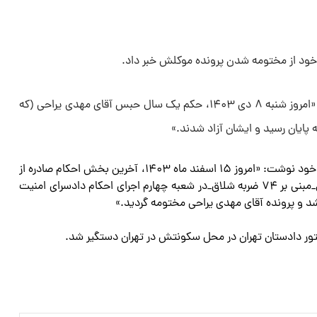
ود از مختومه شدن پرونده موکلش خبر داد.
زهرا مینویی، وکیل دادگستری نوشت: «امروز شنبه ۸ دی ۱۴۰۳، حکم یک سال حبس آقای مهدی یراحی (که
ه پایان رسید و ایشان آزاد شدند.»
وکیل مهدی یراحی در صفحه اجتماعی خود نوشت: «امروز ۱۵ اسفند ماه ۱۴۰۳، آخرین بخش احکام صادره از
شعبه ۲۶ دادگاه انقلاب اسلامی تهران_مبنی بر ۷۴ ضربه شلاق_در شعبه چهارم اجرای احکام دادسرای امنیت
 شد و پرونده آقای مهدی یراحی مختومه گردید.»