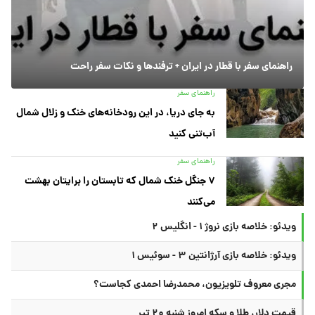
راهنمای سفر با قطار در ایران + ترفندها و نکات سفر راحت
راهنمای سفر
به جای دریا، در این رودخانه‌های خنک و زلال شمال
آب‌تنی کنید
راهنمای سفر
۷ جنگل خنک شمال که تابستان را برایتان بهشت
می‌کنند
ویدئو: خلاصه بازی نروژ ۱ - انگلیس ۲
ویدئو: خلاصه بازی آرژانتین ۳ - سوئیس ۱
مجری معروف تلویزیون، محمدرضا احمدی کجاست؟
قیمت دلار، طلا و سکه امروز شنبه ۲۰ تیر