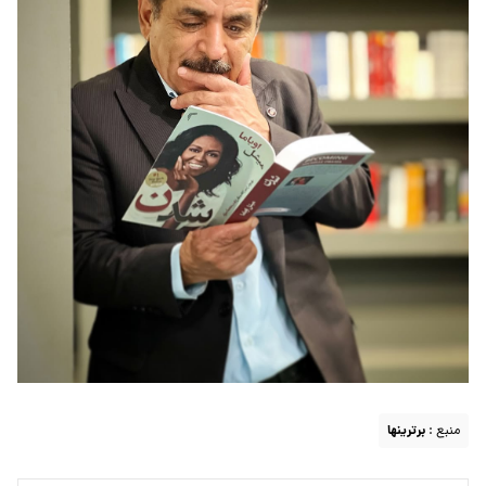
منبع :
برترینها