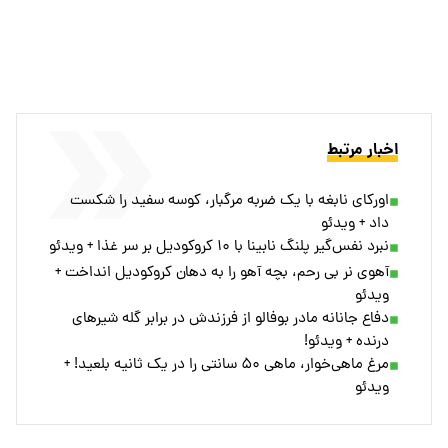
اخبار مرتبط
اورکای نابغه با یک ضربه مرگبار، کوسه سفید را شکست
داد + ویدئو
نبرد نفس‌گیر پلنگ نابینا با ۱۰ کروکودیل بر سر غذا + ویدئو
آهو‌ی نر بی رحم، بچه آهو را به دهان کروکودیل انداخت +
ویدئو
دفاع جانانه مادر بوفالو از فرزندش در برابر گله شیرهای
درنده + ویدئو!
مرغ ماهی‌خوار، ماهی ۵۰ سانتی را در یک ثانیه بلعید! +
ویدئو