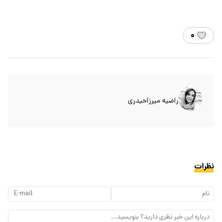
۰
راضیه میرزاحیدری
نظرات