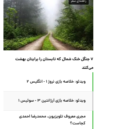
راهنمای سفر
۷ جنگل خنک شمال که تابستان را برایتان بهشت
می‌کنند
ویدئو: خلاصه بازی نروژ ۱ - انگلیس ۲
ویدئو: خلاصه بازی آرژانتین ۳ - سوئیس ۱
مجری معروف تلویزیون، محمدرضا احمدی
کجاست؟