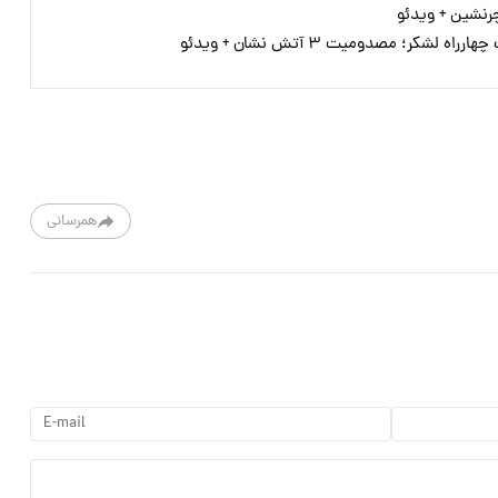
چرنشین + ویدئو
کر؛ مصدومیت ۳ آتش نشان + ویدئو
همرسانی