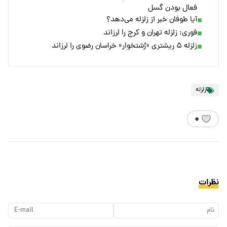
فعال بودن گسل
آیا طوفان خبر از زلزله می‌دهد؟
فوری: زلزله تهران و کرج را لرزاند
زلزله ۵ ریشتری «رُشتخوار» خراسان رضوی را لرزاند
زلزله
۰
نظرات