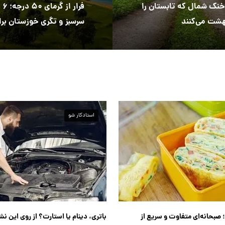
خنک شمال که تابستان را
فرار 
بهشت می‌کنند
سرسبز و تگری خوزستان برا
آخر هفته
استادکار شو
ر؛ صبحانه‌ای متفاوت و سریع از
باتری، دینام یا استارت؟ از روی این نش