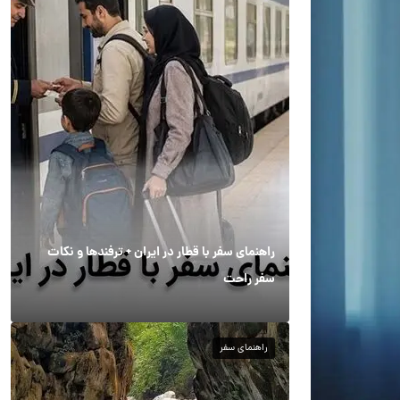
راهنمای سفر با قطار در ایران + ترفندها و نکات
سفر راحت
راهنمای سفر