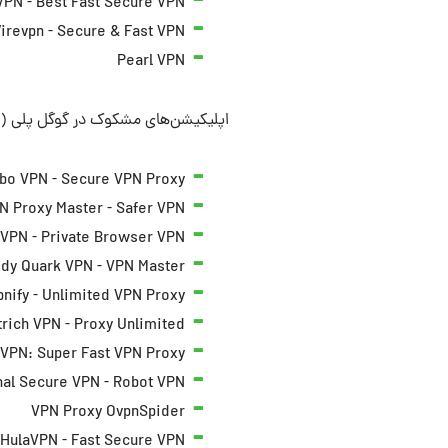
VPN - Best Fast Secure VPN
irevpn - Secure & Fast VPN
Pearl VPN
اپلیکیشن‌های مشکوک در گوگل پلی (ا
rbo VPN - Secure VPN Proxy
N Proxy Master - Safer VPN
-VPN - Private Browser VPN
dy Quark VPN - VPN Master
pnify - Unlimited VPN Proxy
trich VPN - Proxy Unlimited
VPN: Super Fast VPN Proxy
nal Secure VPN - Robot VPN
VPN Proxy OvpnSpider
HulaVPN - Fast Secure VPN