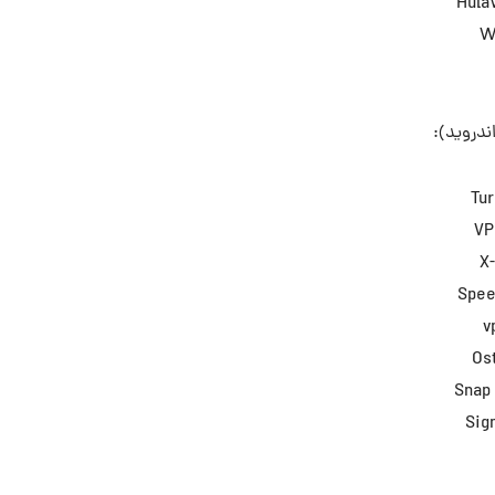
Hula
W
ندروید):
Tu
VP
X
Spee
v
Os
Snap 
Sig