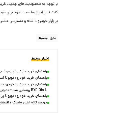
با توجه به محدودیت‌های جدید، خریدار
کنند تا از احراز صلاحیت خود برای خری
بر بازار خودرو داشته و دسترسی مشتر
منبع :
پارسینه
اخبار مرتبط
راهنمای خرید خودرو؛ پلیموث باراکودا ۱۹۷۰: بازگشتی به دوران طلایی خ
راهنمای خرید خودرو؛ تویوتا لند
راهنمای خرید خودرو؛ خودرو خو
BYD Qin L رونمایی شد + تصویر
راهنمای خرید خودرو؛ تویوتا پر
دردسر تازه ایلان ماسک / افتضا