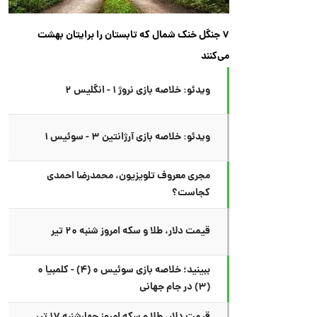
۷ جنگل خنک شمال که تابستان را برایتان بهشت
می‌کنند
ویدئو: خلاصه بازی نروژ ۱ - انگلیس ۲
ویدئو: خلاصه بازی آرژانتین ۳ - سوئیس ۱
مجری معروف تلویزیون، محمدرضا احمدی
کجاست؟
قیمت دلار، طلا و سکه امروز شنبه ۲۰ تیر
ببینید؛ خلاصه بازی سوئیس ۰ (۴) - کلمبیا ۰
(۳) در جام جهانی