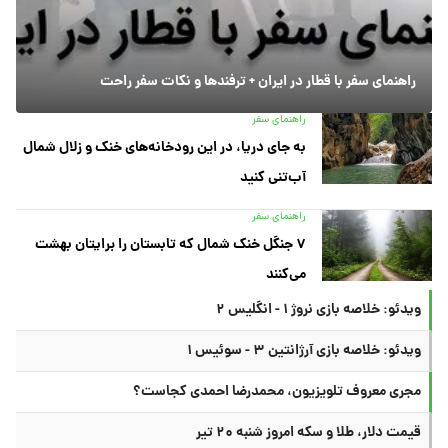
راهنمای سفر با قطار در ایران + ترفندها و نکات سفر راحت
راهنمای سفر
به جای دریا، در این رودخانه‌های خنک و زلال شمال
آب‌تنی کنید
راهنمای سفر
۷ جنگل خنک شمال که تابستان را برایتان بهشت
می‌کنند
ویدئو: خلاصه بازی نروژ ۱ - انگلیس ۲
ویدئو: خلاصه بازی آرژانتین ۳ - سوئیس ۱
مجری معروف تلویزیون، محمدرضا احمدی کجاست؟
قیمت دلار، طلا و سکه امروز شنبه ۲۰ تیر