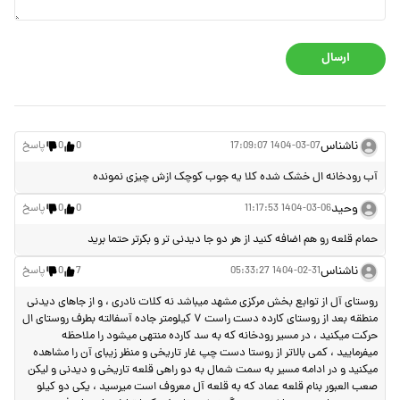
ارسال
ناشناس
1404-03-07 17:09:07
0
0
پاسخ
آب رودخانه ال خشک شده کلا یه جوب کوچک ازش چیزی نمونده
وحید
1404-03-06 11:17:53
0
0
پاسخ
حمام قلعه رو هم اضافه کنید از هر دو جا دیدنی تر و بکرتر حتما برید
ناشناس
1404-02-31 05:33:27
7
0
پاسخ
روستای آل از توابع بخش مرکزی مشهد میباشد نه کلات نادری ، و از جاهای دیدنی
منطقه بعد از روستای کارده دست راست ۷ کیلومتر جاده آسفالته بطرف روستای ال
حرکت میکنید ، در مسیر رودخانه که به سد کارده منتهی میشود را ملاحظه
میفرمایید ، کمی بالاتر از روستا دست چپ غار تاریخی و منظر زیبای آن را مشاهده
میکنید و در ادامه مسیر به سمت شمال به دو راهی قلعه تاریخی و دیدنی و لیکن
صعب العبور بنام قلعه عماد که به قلعه آل معروف است میرسید ، یکی دو کیلو