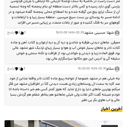
متر دست راست در حاشیه به سنگ نوشته تاریخی که ارتباطی با جریان فردوسی
پارسی گوی دارد رسیده و کمی بالاتر دست منطقه ای بنام پنجمنه که وجه تسمیه
آن از سنگ ترازو پنج من گرفته شده و به اصطلاح محلی پنجمنه گفته میشود و در
ادامه مسیر به روستای بن بست سیج میرسین ، منطقه بسیار زیبا و با ارتفاعات و
کوههای سر به فلک کشیده و عبور ار باغات متعدد بر زیبایی مسیر می افزاید
شهلا حسینی مشهد
1404-02-30 18:51:09
3
0
پاسخ
معرفی. جاهای دیدنی طرقبه و شاندیز و دره آل و دره ارغوان و کلات آهن و جاده
کلات نادر و جاهای بسیار خوش آب و هوا و بسیار زیبای نزدیک شهر مشهد عالی
بود فوق العاده زیبا و دیدنی و خواندنی بود از ظرافت و نکته سنجی و خوش
سلیقه گی و آدرس این جور مکانها سپاسگزارم عالی بود
سلام
1404-02-30 16:30:55
3
1
پاسخ
بله خیلی هم در مشهد خصوصا از خواجه ربیع جاده کلات نادر واقعا جذابن از خود
صد کاره به سمت ال روستاهای زیادی هست دیدنی کلآ در اطرافیان مشهد من فکر
میکنم بهترین جاهای دنیا رو دارع شاید که هنوز کمتر کسی هم خبر داسته باشه انا
خودم نمیشه گفت اکثر نقات ولی خیلی جاهاشو هم بخاطر شقلم هم گردش بسیا
عالی و اب هاوی بکر یی نظیر
آخرین اخبار