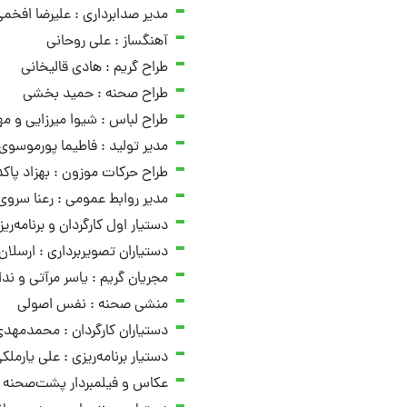
مدیر صدابرداری : علیرضا افخم
آهنگساز : علی روحانی
طراح گریم : هادی قالیخانی
طراح صحنه : حمید بخشی
طراح لباس : شیوا میرزایی و م
مدیر تولید : فاطیما پورموسوی
طراح حرکات موزون : بهزاد پاک
مدیر روابط عمومی : رعنا سروی‌
دستیار اول کارگردان و برنامه‌ری
دستیاران تصویربرداری : ارسلا
مجریان گریم : یاسر مرآتی و ندا
منشی صحنه : نفس اصولی
دستیاران کارگردان : محمدمهد
دستیار برنامه‌ریزی : علی یارملک
عکاس و فیلمبردار پشت‌صحنه 