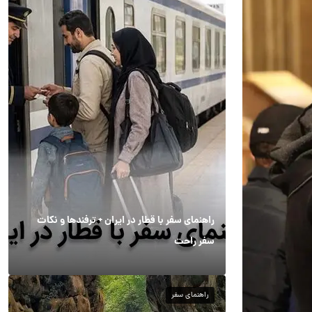
راهنمای سفر با قطار در ایران + ترفندها و نکات
سفر راحت
راهنمای سفر