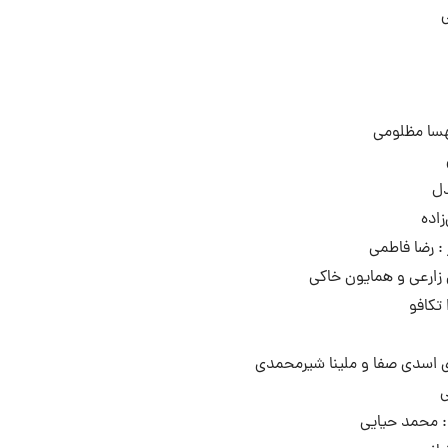
ی
هسا مظلومی
دل
زاده
ز : رضا فاطمی
ن زارعی و همایون خاکی
 تکافو
ی اسدی صفا و ملینا شیرمحمدی
ی
: محمد حیایی