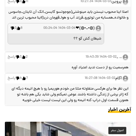
پروین
1404-03-03 10:27:34
11
9
پاسخ
اصلا اینا محبوب نیستن باید مینوشتی(جوجوتسو کایسن_اتک آن تایتان_جاسوس
و خانواده_همسایه من توتورو_فرزند آب و هوا_قهرمان دریا)اینا محبوب ترین اند
(⁠◍⁠•⁠ᴗ⁠•⁠◍)❤⁩
0
8
1404-03-04 00:24:04
شیطان کش کو ؟؟
.. _
1404-03-02 19:43:39
2
3
پاسخ
همرسمیت رو از دست ندید اعتیاد آوره
آکام
1404-03-02 16:27:08
7
4
پاسخ
این نظر ها برای هرکسی متفاوته مثلا من خودم هوریمیا رو با هیچ انیمه دیگه ای
که ژانر برشی از زندگی داشته باشند عوض نمیکنم ولی شاید یکی هم باشه تو
همون قسمت اول دراپ کنه انیمه رو ولی این لیست لیست خیلی خوبیه
آخرین اخبار
اصول سفر