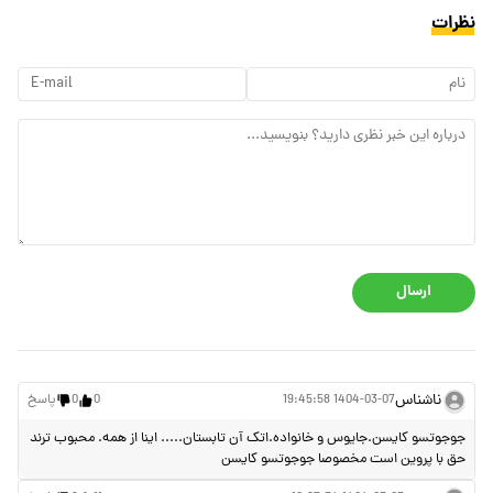
نظرات
ارسال
ناشناس
1404-03-07 19:45:58
0
0
پاسخ
جوجوتسو کایسن.جایوس و خانواده.اتک آن تابستان..... اینا از همه. محبوب ترند
حق با پروین است مخصوصا جوجوتسو کایسن