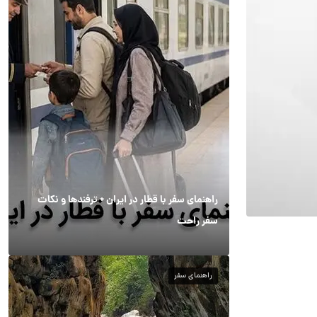
راهنمای سفر با قطار در ایران + ترفندها و نکات
سفر راحت
راهنمای سفر