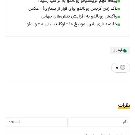
پیغام مهم کریستیانو رونالدو به ترامپ رسید!
لاک زدن کریس رونالدو برای فرار از بیماری! + عکس
واکنش رونالدو به افزایش تنش‌های جهانی
خلاصه بازی بایرن مونیخ ۱۰ - اوکلند‌سیتی ۰ + ویدئو
فوتبال
۰
نظرات