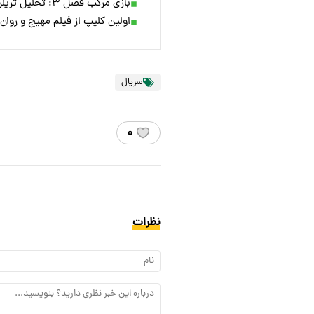
بازی مرکب فصل ۳: تحلیل تریلر + هر نکته پنهان و پیش‌بینی پایان
اولین کلیپ از فیلم مهیج و روان‌شناختی Hurry Up Tomorrow م
سریال
۰
نظرات