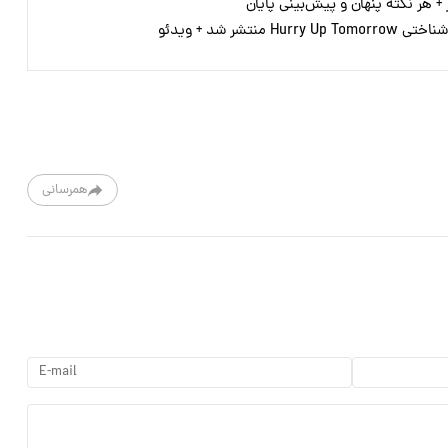
نتشر شد + ویدئو
همرسانی