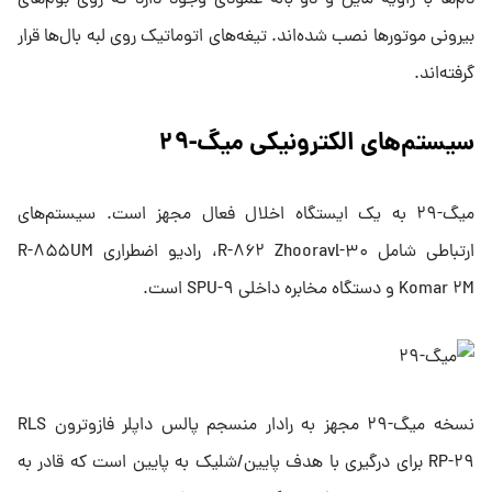
دم‌ها با زاویه مایل و دو باله عمودی وجود دارد که روی بوم‌های
بیرونی موتور‌ها نصب شده‌اند. تیغه‌های اتوماتیک روی لبه بال‌ها قرار
گرفته‌اند.
سیستم‌های الکترونیکی میگ-۲۹
میگ-۲۹ به یک ایستگاه اخلال فعال مجهز است. سیستم‌های
ارتباطی شامل R-۸۶۲ Zhooravl-۳۰، رادیو اضطراری R-۸۵۵UM
Komar ۲M و دستگاه مخابره داخلی SPU-۹ است.
نسخه میگ-۲۹ مجهز به رادار منسجم پالس داپلر فازوترون RLS
RP-۲۹ برای درگیری با هدف پایین/شلیک به پایین است که قادر به