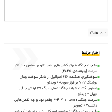
منبع :
روزیاتو
اخبار مرتبط
۱۰ جت جنگنده برتر کشورهای عضو ناتو بر اساس حداکثر
سرعت [رتبه‌بندی ۲۰۲۵]
سوختگیری جنگنده F۱۶ اسرائیل از تانکر سوخت رسان
بوئینگ ۷۰۷ بر فراز سوریه + ویدئو
تصاویر گشت شبانه جنگنده‌های میگ ۲۹ ارتش بر فراز
تهران + ویدئو
سرعت جنگنده F-۴ Phantom چقدر بود و چه نقص‌هایی
داشت؟ + تصویر
رقیب چینی جنگنده مشهور آمریکا وارد میدان شد / چشم