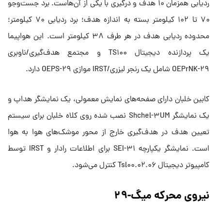
ردیابی همزمان ۱۰ هدف و درگیری با یکی از آن‌هاست. برد جست‌و‌جو
۷۰ تا ۱۰۲ کیلومتر بسته به اندازه هدف؛ برد ردیابی ۷۰ کیلومتر؛
محدوده ردیابی هدف در هر طرف ۳۸ کیلومتر است. این هواپیما
یک پردازنده دیجیتال TS۱۰۰ و مجتمع هدف‌گیری/ناوبری
OEPrNK-۲۹ شامل یک رنجر لیزری/IRST موازی OEPS-۲۹ دارد.
کابین خلبان دارای صفحه‌های نمایش معمولی، یک نمایشگر هداپ و
یک نمایشگر Shchel-۳UM نصب شده روی کلاه خلبان برای سیستم
تعیین هدف در هدف‌گیری خارج از محور موشک‌های هوا به هوا
است. نمایشگر یکپارچه SEI-۳۱ برای اطلاعات رادار و IRST توسط
کامپیوتر دیجیتال Tsl۰۰.۰۲.۰۶ کنترل می‌شود.
نیروی محرکه میگ-۲۹