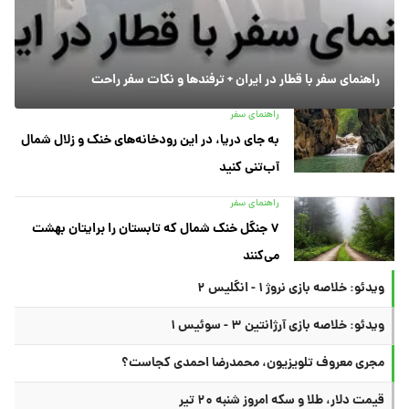
راهنمای سفر با قطار در ایران + ترفندها و نکات سفر راحت
راهنمای سفر
به جای دریا، در این رودخانه‌های خنک و زلال شمال
آب‌تنی کنید
راهنمای سفر
۷ جنگل خنک شمال که تابستان را برایتان بهشت
می‌کنند
ویدئو: خلاصه بازی نروژ ۱ - انگلیس ۲
ویدئو: خلاصه بازی آرژانتین ۳ - سوئیس ۱
مجری معروف تلویزیون، محمدرضا احمدی کجاست؟
قیمت دلار، طلا و سکه امروز شنبه ۲۰ تیر