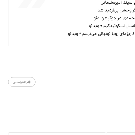
 سپند امیرسلیمانی
ر وحشی پربازدید شد
حمدی در جوکر + ویدئو
ستارِ اسکوئیدگیم + ویدئو
اریزمای رویا نونهالی می‌ترسم + ویدئو
همرسانی