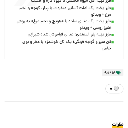
طرز تهیه آش میوه مجلسی با میوه تازه و خشک
طرز پخت یک املت آلمانی متفاوت با پیاز، گوجه و تخم
مرغ + ویدئو
طرز پخت یک غذای ساده با «هویج و تخم مرغ» به روش
آشپز روسی + ویدئو
طرز تهیه پلو اسفندی؛ غذای فراموش شده شیرازی
نان سیر و گوجه فرنگی؛ یک نان خوشمزه با عطر و بوی
خاص
طرز تهیه
۰
نظرات