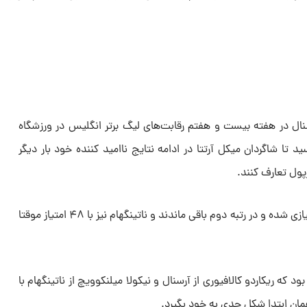
سنال در هفته بیست و هفتم رقابت‌های لیگ برتر انگلیس در ورزشگاه
ساوی ۰-۰ به پایان رسید تا شاگردان میکل آرتتا در ادامه نتایج ناامید کننده خود بار دیگر
پول تعارف کنند.
توپچی‌ها با کسب این تساوی ۵۴ امتیازی شده و در رتبه دوم باقی ماندند و ناتینگهام نیز با ۴۸ امتیاز موقتا
 که ریکاردو کالافیوری از آرسنال و نیکولا میلنکوویچ از ناتینگهام با
همان ابتدا شکل جدی به خود بگیرد.