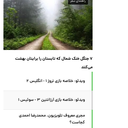
راهنمای سفر
۷ جنگل خنک شمال که تابستان را برایتان بهشت
می‌کنند
ویدئو: خلاصه بازی نروژ ۱ - انگلیس ۲
ویدئو: خلاصه بازی آرژانتین ۳ - سوئیس ۱
مجری معروف تلویزیون، محمدرضا احمدی
کجاست؟