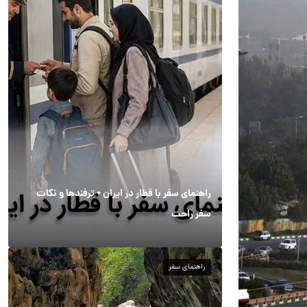
راهنمای سفر با قطار در ایران + ترفندها و نکات
سفر راحت
راهنمای سفر