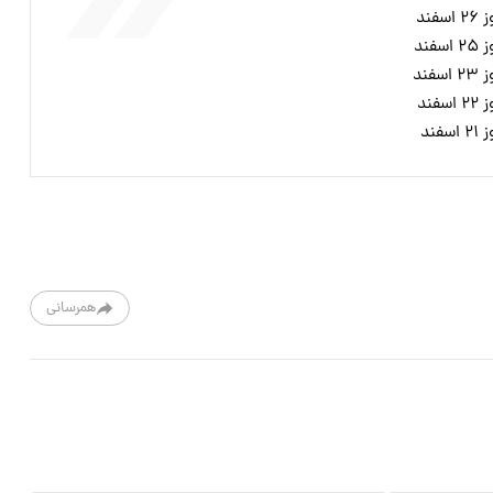
ند
ند
ند
ند
ند
همرسانی