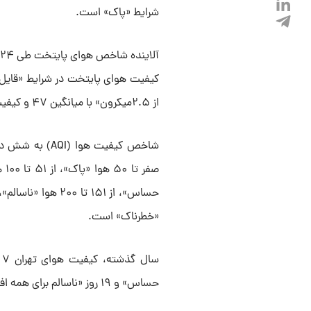
شرایط «پاک» است.
کیفیت هوای پایتخت در شرایط «قایل 
از ۲.۵میکرون» با میانگین ۴۷ و کیفیت هوا در وضعیت پاک است.
شاخص کیفیت هو
«خطرناک» است.
حساس» و ۱۹ روز «ناسالم برای همه افراد» بوده است.