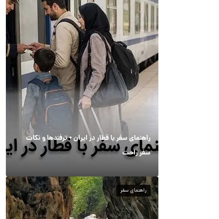
راهنمای سفر با قطار در ایران + ترفندها و نکات
سفر راحت
راهنمای سفر