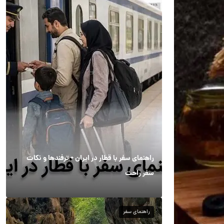
راهنمای سفر با قطار در ایران + ترفندها و نکات
سفر راحت
راهنمای سفر