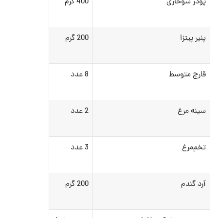
پودر سوخاری
400 گرم
پنیر پیتزا
200 گرم
قارچ متوسط
8 عدد
سینه مرغ
2 عدد
تخم‌مرغ
3 عدد
آرد گندم
200 گرم