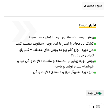
منبع :
همشهری
اخبار مرتبط
روش درست خیساندن سویا + زمان پخت سویا
کشک بادمجان را اینبار با این روش متفاوت درست کنید
طرز تهیه انواع کلم پلو به روش های مختلف + کلم پلو
تهرانی چی داره؟
روش تهیه زولبیا با نشاسته و ماست ؛ فوت و فن ترد و
خوشمزه شدن زولبیا و بامیه
طرز تهیه همبرگر مرغ و اسفناج + فوت و فن
طرز تهیه
۰