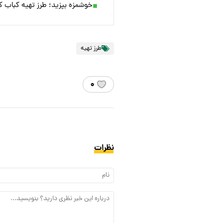
خوشمزه بپزید؛ طرز تهیه کباب ک
طرز تهیه
۰
نظرات