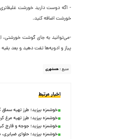
- اگه دوست دارید خورشت غلیظ‌تری د
خورشت اضافه کنید.
-می‌توانید به جای گوشت خورشتی، از 
پیاز و ادویه‌ها تفت دهید و بعد بقیه 
منبع :
همشهری
اخبار مرتبط
خوشمزه بپزید؛ طرز تهیه سماق کباب ایرانی با ۴۰۰ گرم 
خوشمزه بپزید؛ طرز تهیه مرغ ک
خوشمزه بپزید؛ جوجه و قارچ کب
خوشمزه بپزید؛ حلوای ضیابری، س