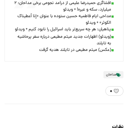
افشاگری حمیدرضا علیمی از درآمد نجومی برخی مداحان: ۲
میلیارد، سکه و غیره! + ویدئو
مداحی ایام فاطمیه حسین ستوده با عنوان «إنا أعطیناک
الکوثر» + ویدئو
پناهیان: هر چه سریع‌تر باید اسرائیل را نابود کنیم + ویدئو
(ویدئو) اظهارات جدید میثم مطیعی درباره سفر پرحاشیه
به تایلند
(عکس) میثم مطیعی در تایلند هدیه گرفت
مداحان
۰
نظرات