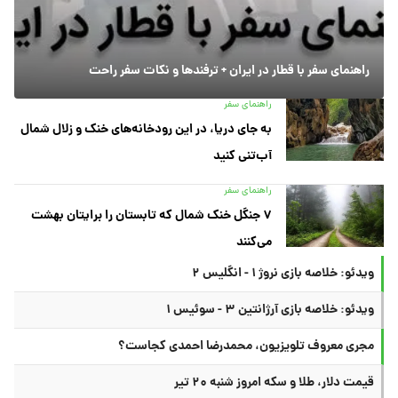
راهنمای سفر با قطار در ایران + ترفندها و نکات سفر راحت
راهنمای سفر
به جای دریا، در این رودخانه‌های خنک و زلال شمال
آب‌تنی کنید
راهنمای سفر
۷ جنگل خنک شمال که تابستان را برایتان بهشت
می‌کنند
ویدئو: خلاصه بازی نروژ ۱ - انگلیس ۲
ویدئو: خلاصه بازی آرژانتین ۳ - سوئیس ۱
مجری معروف تلویزیون، محمدرضا احمدی کجاست؟
قیمت دلار، طلا و سکه امروز شنبه ۲۰ تیر