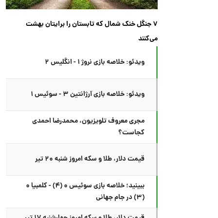
۷ جنگل خنک شمال که تابستان را برایتان بهشت
می‌کنند
ویدئو: خلاصه بازی نروژ ۱ - انگلیس ۲
ویدئو: خلاصه بازی آرژانتین ۳ - سوئیس ۱
مجری معروف تلویزیون، محمدرضا احمدی
کجاست؟
قیمت دلار، طلا و سکه امروز شنبه ۲۰ تیر
ببینید؛ خلاصه بازی سوئیس ۰ (۴) - کلمبیا ۰
(۳) در جام جهانی