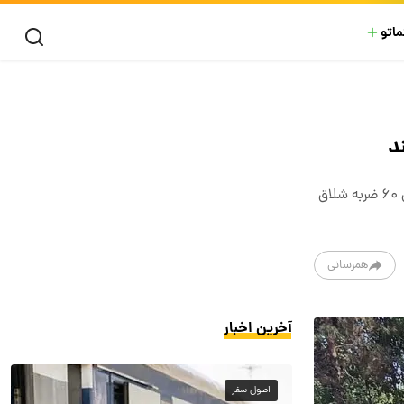
ماتو
د
اتهام مامور اورژانس با تایید دادگاه «رابطه نامشروع یا عمل منافی عفت (غیر از زنا)» است، او (مامور اورژانس) با حکم دادگاه به تحمل ۶۰ ضربه شلاق
همرسانی
آخرین اخبار
اصول سفر