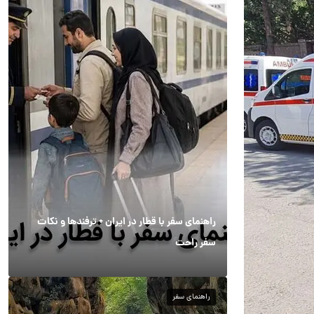
راهنمای سفر با قطار در ایران + ترفندها و نکات
سفر راحت
راهنمای سفر