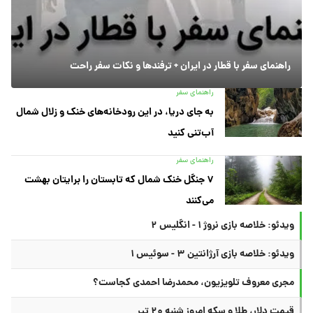
راهنمای سفر با قطار در ایران + ترفندها و نکات سفر راحت
راهنمای سفر
به جای دریا، در این رودخانه‌های خنک و زلال شمال
آب‌تنی کنید
راهنمای سفر
۷ جنگل خنک شمال که تابستان را برایتان بهشت
می‌کنند
ویدئو: خلاصه بازی نروژ ۱ - انگلیس ۲
ویدئو: خلاصه بازی آرژانتین ۳ - سوئیس ۱
مجری معروف تلویزیون، محمدرضا احمدی کجاست؟
قیمت دلار، طلا و سکه امروز شنبه ۲۰ تیر