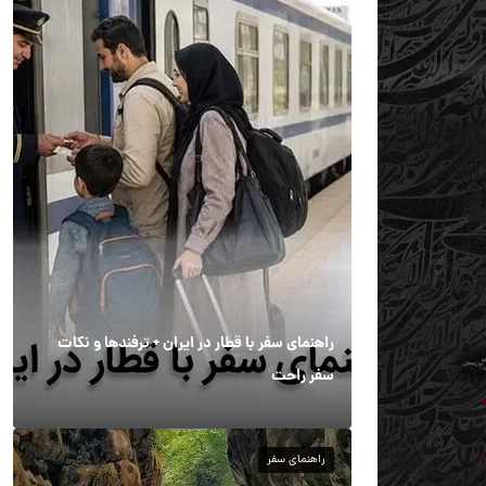
راهنمای سفر با قطار در ایران + ترفندها و نکات
سفر راحت
راهنمای سفر