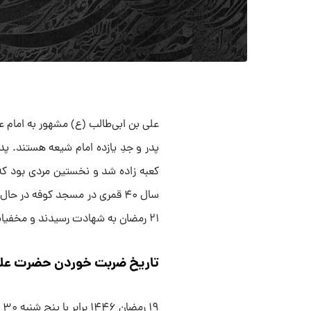
علی بن ابی‌طالب (ع) مشهور به امام 
پدر و جدِ یازده امام شیعه هستند. پد
سال ۴۰ قمری در مسجد کوفه در
۲۱ رمضان به شهادت رسیدند و مخفیانه دفن شدند.
تاریخ ضربت خوردن حضرت علی
۱۹ رمضان ۱۴۴۶ برابر با پنج شنبه ۳۰ اسفند ۱۴۰۳ سالروز ضربت خوردن امام علی علیه السلام است.