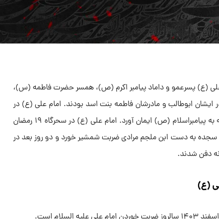
علی (ع) پسرعمو و داماد پیامبر اکرم (ص)، همسر حضرت فاطمه (س)،
ر ایشان ابوطالب و مادرشان فاطمه بنت اسد بودند. امام علی (ع) در
کعبه زاده شد و نخستین مردی بود که به پیامبراسلام (ص) ایمان آورد. امام علی (ع) در سحرگاه ۱۹ رمضان
 حال سجده به دست ابن ملجم مرادی ضربت شمشیر خورد و دو روز بعد در
 (ع)