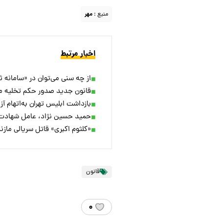
منبع :
مهر
اخبار مرتبط
از چه سنی می‌توان در «سامانه ثن
قانون جدید صدور حکم تخلیه مستاجر ۱۴۰۴ / مهلت تخلیه بعد از ابلاغ
بازداشت ابلیس تهران به‌اتهام آ
حمید حسین نژاد، عامل شهادت ۸ مرزبان اعدام 
«کلثوم اکبری» قاتل سریالی مازن
قانون
۰