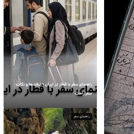
راهنمای سفر با قطار در ایران + ترفندها و نکات
سفر راحت
راهنمای سفر