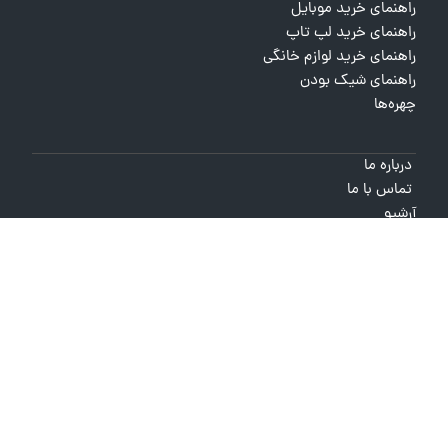
راهنمای خرید موبایل
راهنمای خرید لپ تاپ
راهنمای خرید لوازم خانگی
راهنمای شیک بودن
چهره‌ها
درباره ما
تماس با ما
آرشیو
© 1403 - 1397 کپی بخش یا کل هر کدام از مطالب
راهنماتو
تنها با کسب
مجوز
مکتوب
امکان پذیر است.
طراحی سایت خبری و خبرگزاری
آسام