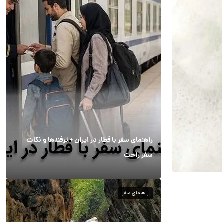
راهنمای سفر با قطار در ایران + ترفندها و نکات
سفر راحت
راهنمای سفر