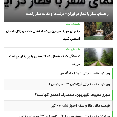
راهنمای سفر با قطار در ایران + ترفندها و نکات سفر راحت
راهنمای سفر
به جای دریا، در این رودخانه‌های خنک و زلال شمال
آب‌تنی کنید
راهنمای سفر
۷ جنگل خنک شمال که تابستان را برایتان بهشت
می‌کنند
ویدئو: خلاصه بازی نروژ ۱ - انگلیس ۲
ویدئو: خلاصه بازی آرژانتین ۳ - سوئیس ۱
مجری معروف تلویزیون، محمدرضا احمدی کجاست؟
قیمت دلار، طلا و سکه امروز شنبه ۲۰ تیر
ببینید؛ خلاصه بازی سوئیس ۰ (۴) - کلمبیا ۰ (۳) در جام جهانی