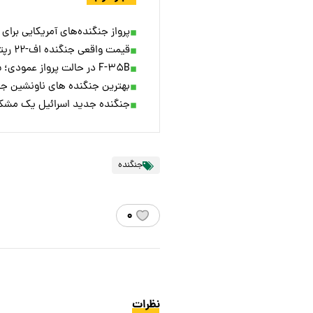
پرواز جنگنده‌های آمریکایی برای
قیمت واقعی جنگنده اف-۲۲ رپتور چقدر است و دلایل توقف تولید آن چه بود؟
F-۳۵B در حالت پرواز عمودی؛ شاهکاری از فناوری نظامی + ویدئو
بهترین جنگنده های ناونشین جهان در سال ۲۰۲۵؛ از ale Marine
جنگنده جدید اسرائیل یک مشک
جنگنده
۰
نظرات