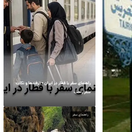
راهنمای سفر با قطار در ایران + ترفندها و نکات
سفر راحت
راهنمای سفر