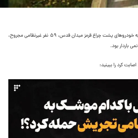
در حمله ۲۵ خرداد رژیم صهیونیستی به خودروهای پشت چراغ قرمز میدان قدس، ۵۹ نفر غیرنظامی مجروح،
ابت کرد را ببینید: