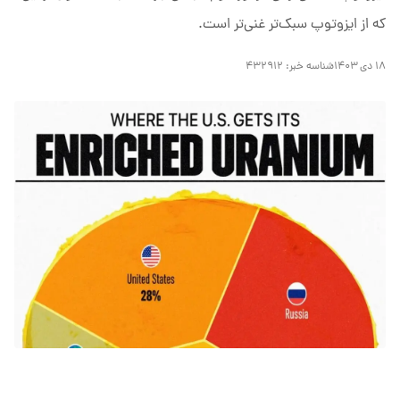
ﻛﻪ از اﻳﺰوﺗﻮپ سبکﺗﺮ غنیﺗﺮ اﺳﺖ.
۱۸ دی ۱۴۰۳
شناسه خبر:
۴۳۲۹۱۲