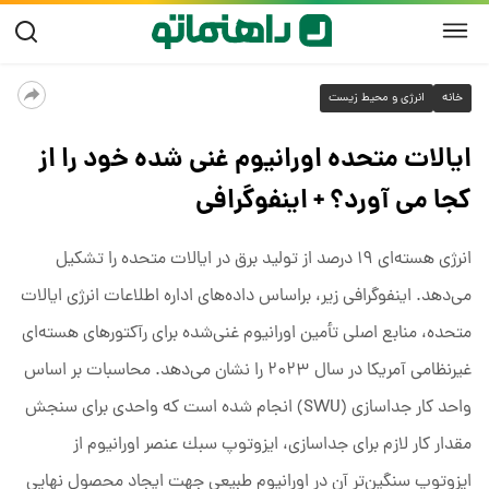
خانه
انرژی و محیط زیست
ایالات متحده اورانیوم غنی شده خود را از
کجا می آورد؟ + اینفوگرافی
انرژی هسته‌ای ۱۹ درصد از تولید برق در ایالات متحده را تشکیل
می‌دهد. اینفوگرافی زیر، براساس داده‌های اداره اطلاعات انرژی ایالات
متحده، منابع اصلی تأمین اورانیوم غنی‌شده برای رآکتورهای هسته‌ای
غیرنظامی آمریکا در سال ۲۰۲۳ را نشان می‌دهد. محاسبات بر اساس
واحد کار جداسازی (SWU) انجام شده است که واحدی برای ﺳﻨﺠﺶ
ﻣﻘﺪار ﻛﺎر ﻻزم ﺑﺮای ﺟﺪاﺳﺎزی، اﻳﺰوﺗﻮپ ﺳﺒﻚ ﻋﻨﺼﺮ اوراﻧﯿﻮم از
اﻳﺰوﺗﻮپ ﺳﻨﮕﯿﻦ‌ﺗﺮ آن در اوراﻧﯿﻮم طبیعی جهت اﻳﺠﺎد ﻣﺤﺼﻮل نهایی